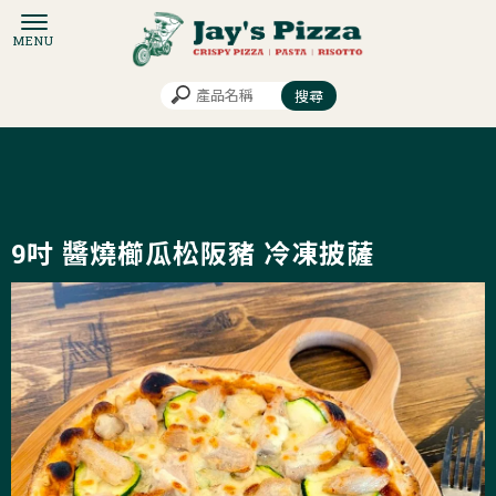
9吋 醬燒櫛瓜松阪豬 冷凍披薩