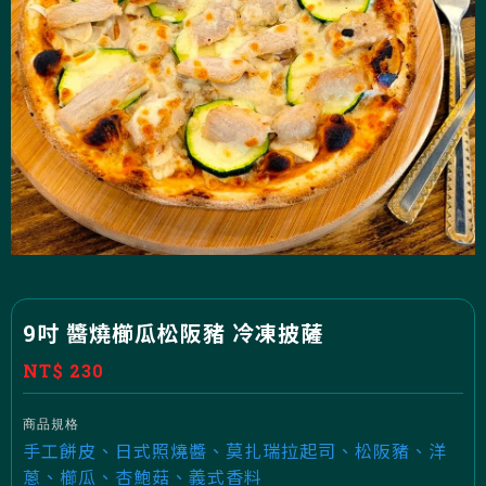
9吋 醬燒櫛瓜松阪豬 冷凍披薩
NT$ 230
商品規格
手工餅皮、日式照燒醬、莫扎瑞拉起司、松阪豬、洋
蔥、櫛瓜、杏鮑菇、義式香料