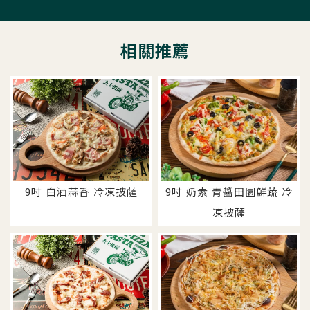
9吋 白酒蒜香 冷凍披薩
9吋 奶素 青醬田園鮮蔬 冷
凍披薩