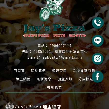
0906007114
45852291｜凱睿康健財富企業社
sabor.tw@gmail.com
回首頁
關於我們
餐廳菜單
冷凍披薩訂購
線上點餐
最新消息
加盟資訊
分店據點
聯絡我們
埔里總店
Jay’s Pizza