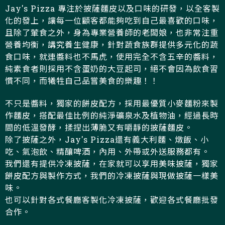
Jay's Pizza 專注於披薩麵皮以及口味的研發，以全客製
化的發上，讓每一位顧客都能夠吃到自己最喜歡的口味，
且除了葷食之外，身為專業營養師的老闆娘，也非常注重
營養均衡，講究養生健康，針對蔬食族群提供多元化的蔬
食口味，就連醬料也不馬虎，使用完全不含五辛的醬料，
純素食者則採用不含蛋奶的大豆起司，絕不會因為飲食習
慣不同，而犧牲自己品嘗美食的樂趣！！
不只是醬料，獨家的餅皮配方，採用最優質小麥麵粉來製
作麵皮，搭配最佳比例的純淨礦泉水及植物油，經過長時
間的低溫發酵，揉捏出薄脆又有嚼靜的披薩麵皮。
除了披薩之外，Jay's Pizza還有義大利麵、燉飯、小
吃、氣泡飲、精釀啤酒，內用、外帶或外送服務都有。
我們還有提供冷凍披薩，在家就可以享用美味披薩，獨家
餅皮配方與製作方式，我們的冷凍披薩與現做披薩一樣美
味。
也可以針對各式餐廳客製化冷凍披薩，歡迎各式餐廳批發
合作。