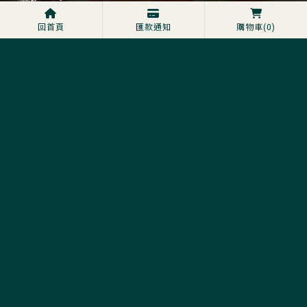
地址：南投縣埔里鎮中山路三段229號
回首頁
匯款通知
購物車
(0)
電話：
0906-007114
營業時間：依照Google商家